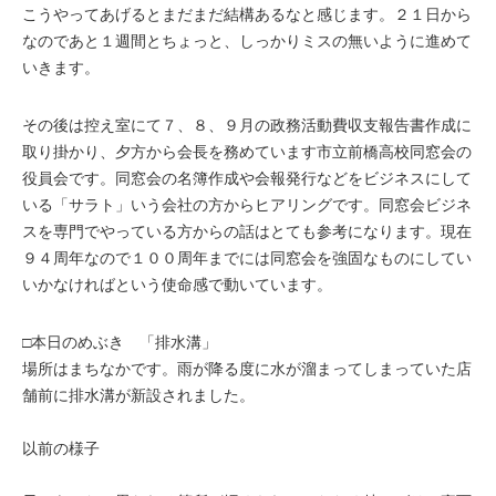
こうやってあげるとまだまだ結構あるなと感じます。２１日から
なのであと１週間とちょっと、しっかりミスの無いように進めて
いきます。
その後は控え室にて７、８、９月の政務活動費収支報告書作成に
取り掛かり、夕方から会長を務めています市立前橋高校同窓会の
役員会です。同窓会の名簿作成や会報発行などをビジネスにして
いる「サラト」いう会社の方からヒアリングです。同窓会ビジネ
スを専門でやっている方からの話はとても参考になります。現在
９４周年なので１００周年までには同窓会を強固なものにしてい
いかなければという使命感で動いています。
□本日のめぶき 「排水溝」
場所はまちなかです。雨が降る度に水が溜まってしまっていた店
舗前に排水溝が新設されました。
以前の様子