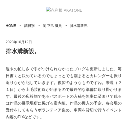
HOME
>
議員別
>
岡 正己 議員
>
排水溝新設。
2023年10月12日
排水溝新設。
週末の忙しさで手がつけられなかったブログを更新しました。毎
日書くと決めているのでちょっとでも溜まるとカレンダーを振り
返りながら記していきます。復習のようなものですね。来週（２
１日）から上毛芸術線が始まるので最終的な準備に取り掛かりま
す。最後の広報物であるパスポートの入稿を無事に済ませて残る
は作品の展示場所に掲げる案内板、作品の搬入の予定、各会場の
受付をしてもらうボランティア集め、車両を貸切で行うイベント
内容のFIXなどです。